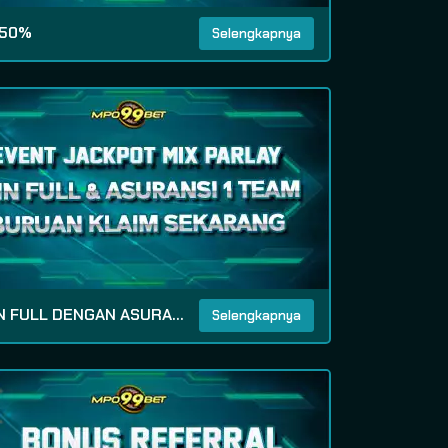
 50%
Selengkapnya
JACKPOT MIX PARLAY WIN FULL DENGAN ASURANSI
Selengkapnya