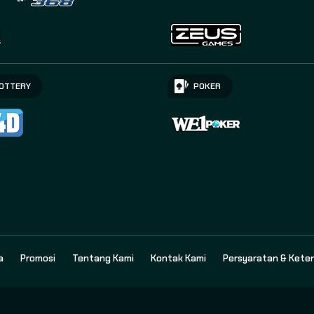
OTTERY
POKER
a
Promosi
Tentang Kami
Kontak Kami
Persyaratan & Kete
2021 - 2026 mpo99bet is an international registered trademark. All rig