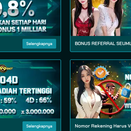
BONUS REFERRAL SEUMU
Selengkapnya
Nomor Rekening Harus Va
Selengkapnya