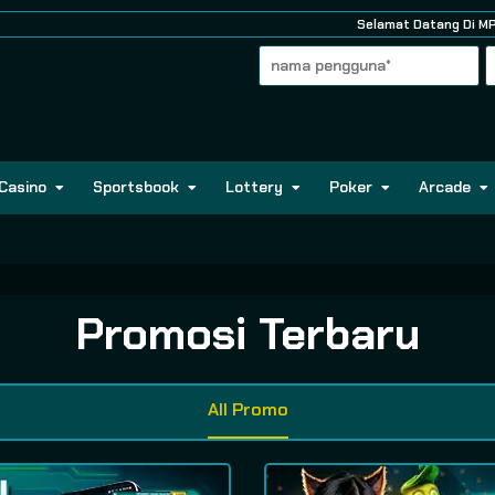
Selamat Datang Di MPO99BET
Casino
Sportsbook
Lottery
Poker
Arcade
Promosi Terbaru
All Promo