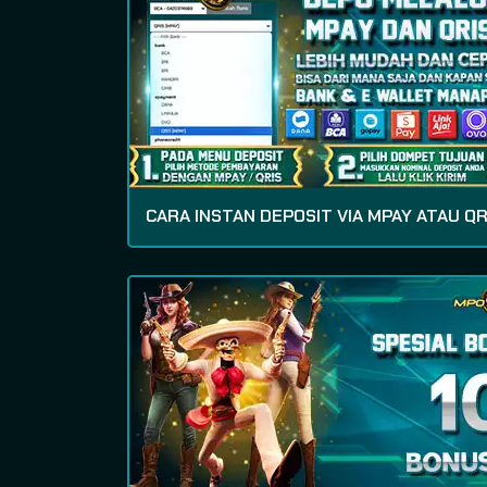
CARA INSTAN DEPOSIT VIA MPAY ATAU QR