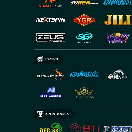
CASINO
SPORTSBOOK