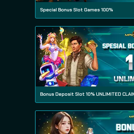
Special Bonus Slot Games 100%
Bonus Deposit Slot 10% UNLIMITED CLAI