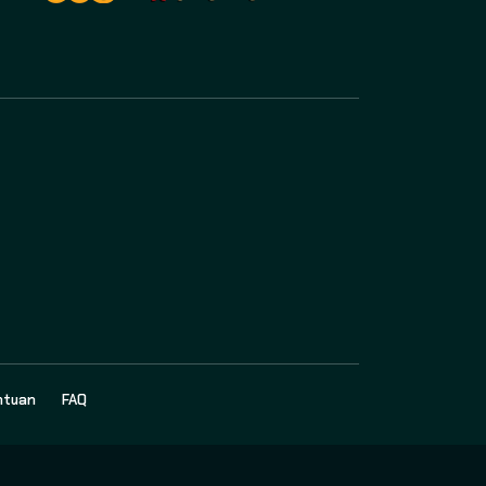
ntuan
FAQ
hts reserved.